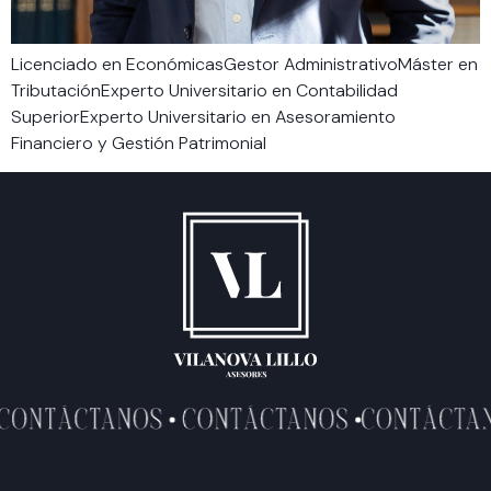
Licenciado en EconómicasGestor AdministrativoMáster en
TributaciónExperto Universitario en Contabilidad
SuperiorExperto Universitario en Asesoramiento
Financiero y Gestión Patrimonial