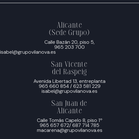
Alicante
(Sede Grupo)
Calle Bazán 20, piso 5,
965 203 700
isabel@grupovilanova.es
San Vicente
del Raspeig
Avenida Libertad 13, entreplanta
965 660 854
/
623 581 229
isabel@grupovilanova.es
San Juan de
Alicante
Calle Tomás Capelo 8, piso 1º
965 657 672
/
687 714 785
macarena@grupovilanova.es