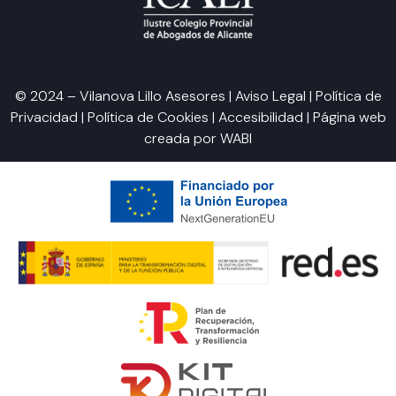
© 2024 – Vilanova Lillo Asesores |
Aviso Legal
|
Política de
Privacidad
|
Política de Cookies
|
Accesibilidad
| Página web
creada por
WABI