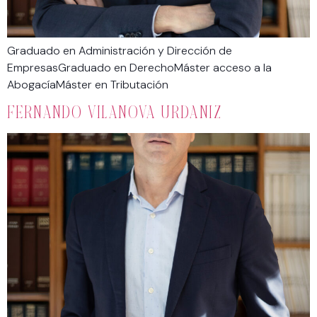
Graduado en Administración y Dirección de
EmpresasGraduado en DerechoMáster acceso a la
AbogacíaMáster en Tributación
FERNANDO VILANOVA URDANIZ